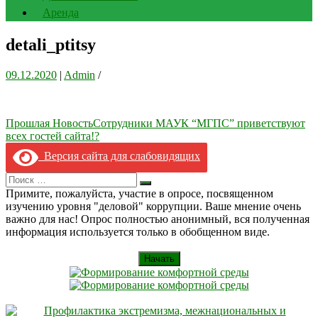
Аренда
detali_ptitsy
09.12.2020
|
Admin
/
Навигация
Прошлая Новость
Сотрудники МАУК “МГПС” приветствуют
всех гостей сайта!?
по
Версия сайта для слабовидящих
записям
Search
Искать
for:
Примите, пожалуйста, участие в опросе, посвященном
изучению уровня "деловой" коррупции. Ваше мнение очень
важно для нас! Опрос полностью анонимный, вся полученная
информация используется только в обобщенном виде.
Начать