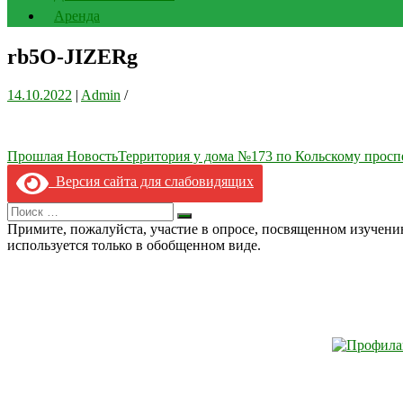
Аренда
rb5O-JIZERg
14.10.2022
|
Admin
/
Навигация
Прошлая Новость
Территория у дома №173 по Кольскому просп
по
Версия сайта для слабовидящих
записям
Search
Искать
for:
Примите, пожалуйста, участие в опросе, посвященном изучен
используется только в обобщенном виде.