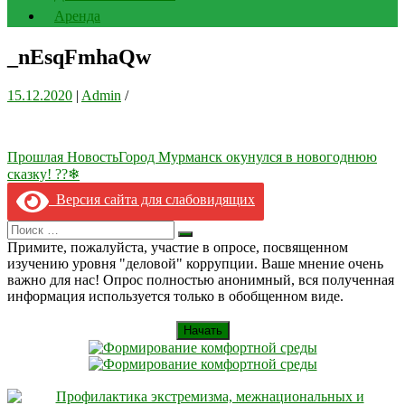
Аренда
_nEsqFmhaQw
15.12.2020
|
Admin
/
Навигация
Прошлая Новость
Город Мурманск окунулся в новогоднюю
сказку! ??❄
по
Версия сайта для слабовидящих
записям
Search
Искать
for:
Примите, пожалуйста, участие в опросе, посвященном
изучению уровня "деловой" коррупции. Ваше мнение очень
важно для нас! Опрос полностью анонимный, вся полученная
информация используется только в обобщенном виде.
Начать