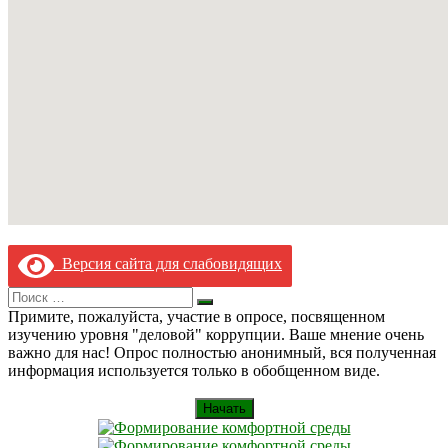
Версия сайта для слабовидящих
Search
Искать
for:
Примите, пожалуйста, участие в опросе, посвященном
изучению уровня "деловой" коррупции. Ваше мнение очень
важно для нас! Опрос полностью анонимный, вся полученная
информация используется только в обобщенном виде.
Начать