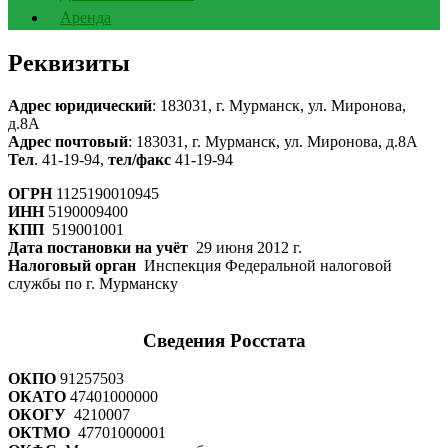
Аренда
Реквизиты
Адрес юридический
: 183031, г. Мурманск, ул. Миронова,
д.8А
Адрес почтовый
: 183031, г. Мурманск, ул. Миронова, д.8А
Тел
. 41-19-94,
тел/факс
41-19-94
ОГРН
1125190010945
ИНН
5190009400
КПП
519001001
Дата постановки на учёт
29 июня 2012 г.
Налоговый орган
Инспекция Федеральной налоговой
службы по г. Мурманску
Сведения Росстата
ОКПО
91257503
ОКАТО
47401000000
ОКОГУ
4210007
ОКТМО
47701000001