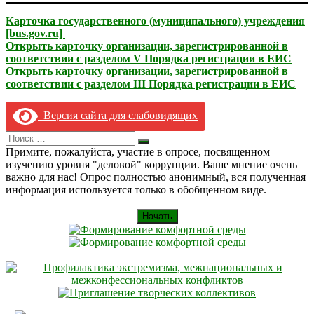
Карточка государственного (муниципального) учреждения
[bus.gov.ru]
Открыть карточку организации, зарегистрированной в
соответствии с разделом V Порядка регистрации в ЕИС
Открыть карточку организации, зарегистрированной в
соответствии с разделом III Порядка регистрации в ЕИС
Версия сайта для слабовидящих
Search
Искать
for:
Примите, пожалуйста, участие в опросе, посвященном
изучению уровня "деловой" коррупции. Ваше мнение очень
важно для нас! Опрос полностью анонимный, вся полученная
информация используется только в обобщенном виде.
Начать