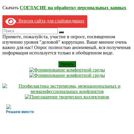
Скачать
СОГЛАСИЕ на обработку персональных данных
Версия сайта для слабовидящих
Search
Искать
for:
Примите, пожалуйста, участие в опросе, посвященном
изучению уровня "деловой" коррупции. Ваше мнение очень
важно для нас! Опрос полностью анонимный, вся полученная
информация используется только в обобщенном виде.
Начать
Решаем вместе