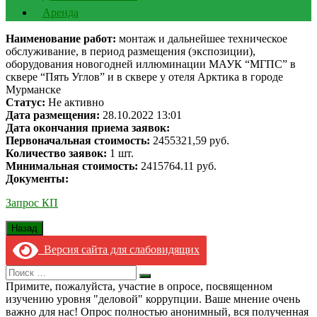
Аренда
Наименование работ:
монтаж и дальнейшее техническое
обслуживание, в период размещения (экспозиции),
оборудования новогодней иллюминации МАУК “МГПС” в
сквере “Пять Углов” и в сквере у отеля Арктика в городе
Мурманске
Статус:
Не активно
Дата размещения:
28.10.2022 13:01
Дата окончания приема заявок:
Первоначальная стоимость:
2455321,59 руб.
Количество заявок:
1 шт.
Минимальная стоимость:
2415764.11 руб.
Документы:
Запрос КП
Версия сайта для слабовидящих
Search
Искать
for:
Примите, пожалуйста, участие в опросе, посвященном
изучению уровня "деловой" коррупции. Ваше мнение очень
важно для нас! Опрос полностью анонимный, вся полученная