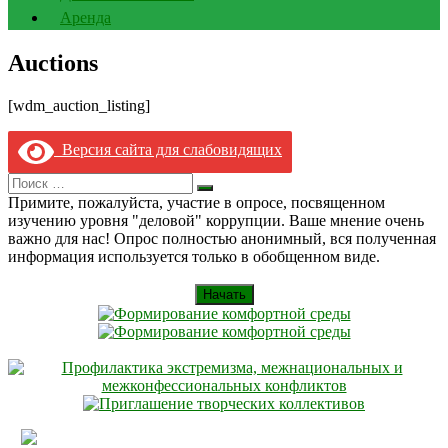
Аренда
Auctions
[wdm_auction_listing]
Версия сайта для слабовидящих
Search
Искать
for:
Примите, пожалуйста, участие в опросе, посвященном
изучению уровня "деловой" коррупции. Ваше мнение очень
важно для нас! Опрос полностью анонимный, вся полученная
информация используется только в обобщенном виде.
Начать