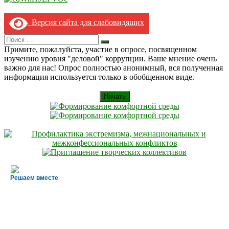
Версия сайта для слабовидящих
Search
Искать
for:
Примите, пожалуйста, участие в опросе, посвященном
изучению уровня "деловой" коррупции. Ваше мнение очень
важно для нас! Опрос полностью анонимный, вся полученная
информация используется только в обобщенном виде.
Начать
Решаем вместе