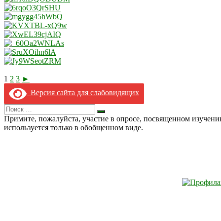
1
2
3
►
Версия сайта для слабовидящих
Search
Искать
for:
Примите, пожалуйста, участие в опросе, посвященном изучен
используется только в обобщенном виде.