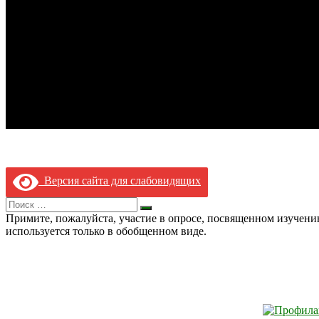
Версия сайта для слабовидящих
Search
Искать
for:
Примите, пожалуйста, участие в опросе, посвященном изучен
используется только в обобщенном виде.