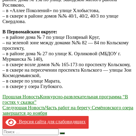
Росляково,
– в «Аллее Поколений» по улице Хлобыстова,
– в сквере в районе домов №№ 40/1, 40/2, 40/3 по улице
Свердлова.
В Первомайском округе:
– в районе дома № 7 по улице Полярный Круг,
– на зеленой зоне между домами №№ 82 — 84 по Кольскому
проспекту,
– в районе дома № 27 по улице К. Орликовой (МБДОУ г.
Мурманска № 140),
– в сквере возле домов №№ 165-173 по проспекту Кольскому,
– в сквере на пересечении проспекта Кольского — улицы Зои
Космодемьянской,
– в сквере по улице Марата,
– в сквере у озера Глубокого.
Навигация
Прошлая Новость
Конкурсно-развлекательная программа “В
гостях у сказки”
по
Следующая Новость
Часть работ на берегу Семёновского озера
записям
завершатся до ноября
Версия сайта для слабовидящих
Search
Искать