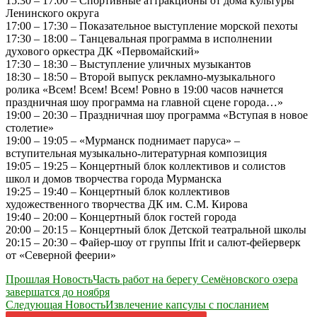
15:30 – 17:00 – Спортивные аттракционы от дома культуры
Ленинского округа
17:00 – 17:30 – Показательное выступление морской пехоты
17:30 – 18:00 – Танцевальная программа в исполнении
духового оркестра ДК «Первомайский»
17:30 – 18:30 – Выступление уличных музыкантов
18:30 – 18:50 – Второй выпуск рекламно-музыкального
ролика «Всем! Всем! Всем! Ровно в 19:00 часов начнется
праздничная шоу программа на главной сцене города…»
19:00 – 20:30 – Праздничная шоу программа «Вступая в новое
столетие»
19:00 – 19:05 – «Мурманск поднимает паруса» –
вступительная музыкально-литературная композиция
19:05 – 19:25 – Концертный блок коллективов и солистов
школ и домов творчества города Мурманска
19:25 – 19:40 – Концертный блок коллективов
художественного творчества ДК им. С.М. Кирова
19:40 – 20:00 – Концертный блок гостей города
20:00 – 20:15 – Концертный блок Детской театральной школы
20:15 – 20:30 – Файер-шоу от группы Ifrit и салют-фейерверк
от «Северной феерии»
Навигация
Прошлая Новость
Часть работ на берегу Семёновского озера
завершатся до ноября
по
Следующая Новость
Извлечение капсулы с посланием