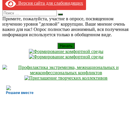
записям
Версия сайта для слабовидящих
Search
Искать
for:
Примите, пожалуйста, участие в опросе, посвященном
изучению уровня "деловой" коррупции. Ваше мнение очень
важно для нас! Опрос полностью анонимный, вся полученная
информация используется только в обобщенном виде.
Начать
Решаем вместе