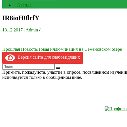
Аренда
IR8ioH0lrfY
18.12.2017
|
Admin
/
Навигация
Прошлая Новость
Новая иллюминация на Семёновском озере
по
Версия сайта для слабовидящих
записям
Search
Искать
for:
Примите, пожалуйста, участие в опросе, посвященном изучен
используется только в обобщенном виде.