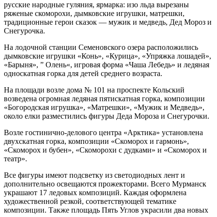
русские народные гуляния, ярмарка: изо льда вырезаны
ряженые скоморохи, дымковские игрушки, матрешки,
традиционные герои сказок — мужик и медведь, Дед Мороз и
Снегурочка.
На лодочной станции Семеновского озера расположились
дымковские игрушки «Конь», «Курица», «Упряжка лошадей»,
«Барыня», ” Олень«, игровая форма «Чаша Лебедь» и ледяная
односкатная горка для детей среднего возраста.
На площади возле дома № 101 на проспекте Кольский
возведена огромная ледяная пятискатная горка, композиции
«Богородская игрушка», «Матрешки», «Мужик и Медведь»,
около елки разместились фигуры Деда Мороза и Снегурочки.
Возле гостинично-делового центра «Арктика» установлена
двухскатная горка, композиции «Скоморох и гармонь»,
«Скоморох и бубен», «Скоморохи с дудками» и «Скоморох и
театр».
Все фигуры имеют подсветку из светодиодных лент и
дополнительно освещаются прожекторами. Всего Мурманск
украшают 17 ледовых композиций. Каждая оформлена
художественной резкой, соответствующей тематике
композиции. Также площадь Пять Углов украсили два новых