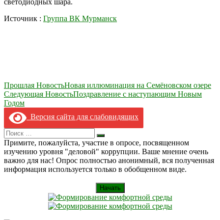
светодиодных шара.
Источник :
Группа ВК Мурманск
Навигация
Прошлая Новость
Новая иллюминация на Семёновском озере
Следующая Новость
Поздравление с наступающим Новым
по
Годом
записям
Версия сайта для слабовидящих
Search
Искать
for:
Примите, пожалуйста, участие в опросе, посвященном
изучению уровня "деловой" коррупции. Ваше мнение очень
важно для нас! Опрос полностью анонимный, вся полученная
информация используется только в обобщенном виде.
Начать