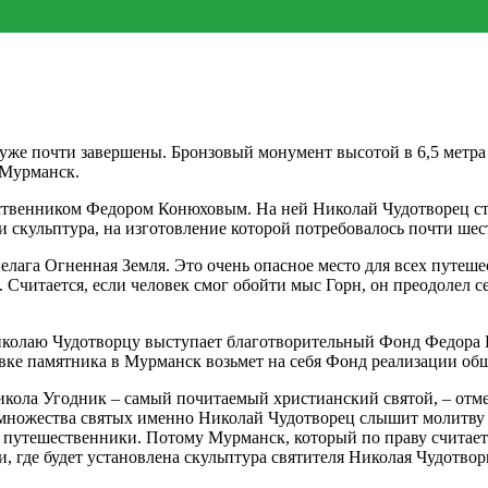
уже почти завершены. Бронзовый монумент высотой в 6,5 метра 
 Мурманск.
ственником Федором Конюховым. На ней Николай Чудотворец стои
 и скульптура, на изготовление которой потребовалось почти ше
лага Огненная Земля. Это очень опасное место для всех путеше
 Считается, если человек смог обойти мыс Горн, он преодолел се
иколаю Чудотворцу выступает благотворительный Фонд Федора 
овке памятника в Мурманск возьмет на себя Фонд реализации о
Никола Угодник – самый почитаемый христианский святой, – отм
ножества святых именно Николай Чудотворец слышит молитву п
путешественники. Потому Мурманск, который по праву считается
, где будет установлена скульптура святителя Николая Чудотвор