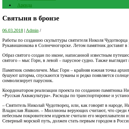
Аренда
Святыня в бронзе
06.03.2018
|
Admin
/
Работы по созданию скульптуры святителя Николя Чудотворца 
Рукавишникова в Солнечногорске. Летом памятник доставят в
Образ святого создан по иконе, написанной известным путеше
святого – мыс Горн, в левой – парусное судно. Также выглядит
Памятник символичен. Мыс Горн – крайняя южная точка архипе
бушуют шторма, спускаются туманы и редко появляется солнце.
символизирует парусник.
Координатором реализации проекта по созданию памятника Н
«Русская Аквакультура». Расходы по транспортировке и устан
– Святитель Николай Чудотворец, или, как говорят в народе, 
Владислав Яшкин. – Миллионы верующих считают, что среди м
небесным покровителем издревле считали его мореплаватели и 
Северный морской путь, должен стать первым городом в России