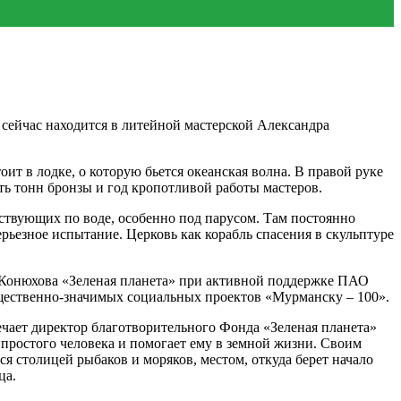
сейчас находится в литейной мастерской Александра
т в лодке, о которую бьется океанская волна. В правой руке
сть тонн бронзы и год кропотливой работы мастеров.
ствующих по воде, особенно под парусом. Там постоянно
рьезное испытание. Церковь как корабль спасения в скульптуре
Конюхова «Зеленая планета» при активной поддержке ПАО
бщественно-значимых социальных проектов «Мурманску – 100».
ечает директор благотворительного Фонда «Зеленая планета»
ростого человека и помогает ему в земной жизни. Своим
 столицей рыбаков и моряков, местом, откуда берет начало
ца.