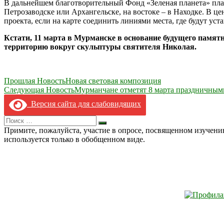
В дальнейшем благотворительный Фонд «Зеленая планета» план
Петрозаводске или Архангельске, на востоке – в Находке. В ц
проекта, если на карте соединить линиями места, где будут ус
Кстати, 11 марта в Мурманске в основание будущего памят
территорию вокруг скульптуры святителя Николая.
Навигация
Прошлая Новость
Новая световая композиция
Следующая Новость
Мурманчане отметят 8 марта праздничным
по
Версия сайта для слабовидящих
записям
Search
Искать
for:
Примите, пожалуйста, участие в опросе, посвященном изучен
используется только в обобщенном виде.