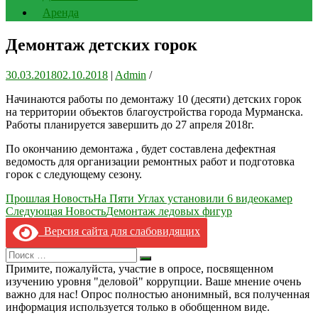
Аренда
Демонтаж детских горок
30.03.2018
02.10.2018
|
Admin
/
Начинаются работы по демонтажу 10 (десяти) детских горок
на территории объектов благоустройства города Мурманска.
Работы планируется завершить до 27 апреля 2018г.
По окончанию демонтажа , будет составлена дефектная
ведомость для организации ремонтных работ и подготовка
горок с следующему сезону.
Навигация
Прошлая Новость
На Пяти Углах установили 6 видеокамер
Следующая Новость
Демонтаж ледовых фигур
по
Версия сайта для слабовидящих
записям
Search
Искать
for:
Примите, пожалуйста, участие в опросе, посвященном
изучению уровня "деловой" коррупции. Ваше мнение очень
важно для нас! Опрос полностью анонимный, вся полученная
информация используется только в обобщенном виде.