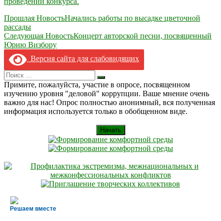
проведении конкурса.
Навигация
Прошлая Новость
Начались работы по высадке цветочной
рассады
по
Следующая Новость
Концерт авторской песни, посвященный
записям
Юрию Визбору
Версия сайта для слабовидящих
Search
Искать
for:
Примите, пожалуйста, участие в опросе, посвященном
изучению уровня "деловой" коррупции. Ваше мнение очень
важно для нас! Опрос полностью анонимный, вся полученная
информация используется только в обобщенном виде.
Начать
Решаем вместе