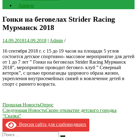
Аренда
Гонки на беговелах Strider Racing
Мурманск 2018
14.09.2018
14.09.2018
|
Admin
/
16 сентября 2018 г. с 15 до 19 часов на площади 5 углов
состоится детское спортивно- массовое мероприятие для детей
от 1 до 7 лет ” Гонки на беговелах Strider Racing Мурманск
2018″, мероприятие проводит беговел- клуб ” Северный
ветерок”, с целью пропаганды здорового образа жизни,
укрепления внутрисемейных связей и вовлечение детей в
спорт с раннего возраста.
Навигация
Прошлая Новость
Опрос
Следующая Новость
Скоро открытие детского городка
по
“Сказка”
записям
Версия сайта для слабовидящих
Search