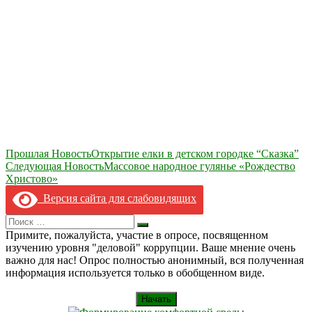
Навигация
Прошлая Новость
Открытие елки в детском городке “Сказка”
Следующая Новость
Массовое народное гулянье «Рождество
по
Христово»
записям
Версия сайта для слабовидящих
Search
Искать
for:
Примите, пожалуйста, участие в опросе, посвященном
изучению уровня "деловой" коррупции. Ваше мнение очень
важно для нас! Опрос полностью анонимный, вся полученная
информация используется только в обобщенном виде.
Начать