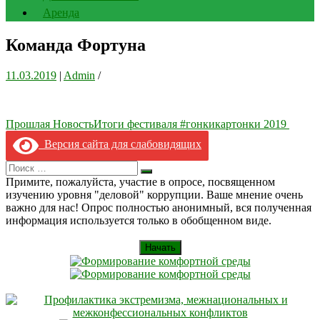
Аренда
Команда Фортуна
11.03.2019
|
Admin
/
Навигация
Прошлая Новость
Итоги фестиваля #гонкикартонки 2019
по
Версия сайта для слабовидящих
записям
Search
Искать
for:
Примите, пожалуйста, участие в опросе, посвященном
изучению уровня "деловой" коррупции. Ваше мнение очень
важно для нас! Опрос полностью анонимный, вся полученная
информация используется только в обобщенном виде.
Начать