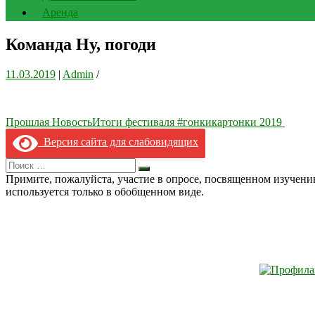
Аренда
Команда Ну, погоди
11.03.2019
|
Admin
/
Навигация
Прошлая Новость
Итоги фестиваля #гонкикартонки 2019
по
Версия сайта для слабовидящих
записям
Search
Искать
for:
Примите, пожалуйста, участие в опросе, посвященном изучен
используется только в обобщенном виде.