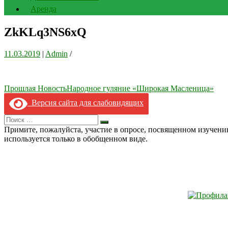
Аренда
ZkKLq3NS6xQ
11.03.2019
|
Admin
/
Навигация
Прошлая Новость
Народное гуляние «Широкая Масленица»
по
Версия сайта для слабовидящих
записям
Search
Искать
for:
Примите, пожалуйста, участие в опросе, посвященном изучен
используется только в обобщенном виде.