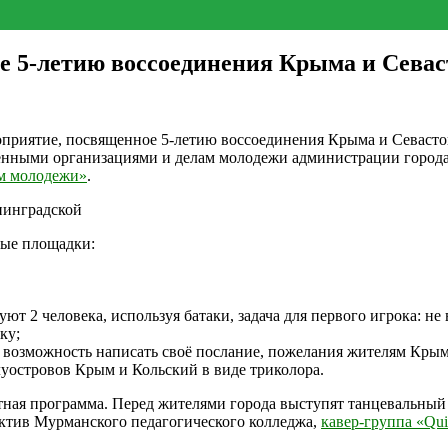
е 5-летию воссоединения Крыма и Севас
мероприятие, посвященное 5-летию воссоединения Крыма и Севас
венными организациями и делам молодежи администрации город
 молодежи»
.
енинградской
ные площадки:
вуют 2 человека, используя батаки, задача для первого игрока: н
аку;
а возможность написать своё послание, пожелания жителям Кры
луостровов Крым и Кольский в виде триколора.
тная программа. Перед жителями города выступят танцевальный 
ектив Мурманского педагогического колледжа,
кавер-группа «Qui