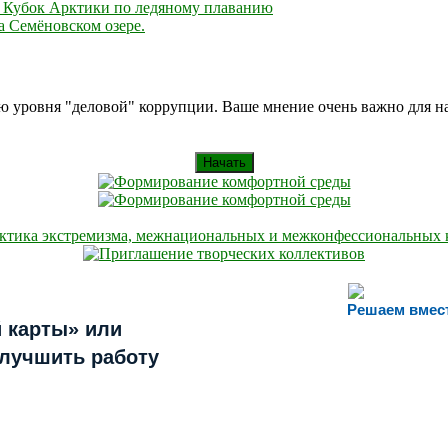
 I Кубок Арктики по ледяному плаванию
 Семёновском озере.
ию уровня "деловой" коррупции. Ваше мнение очень важно для 
Начать
Решаем вмес
 карты» или
улучшить работу