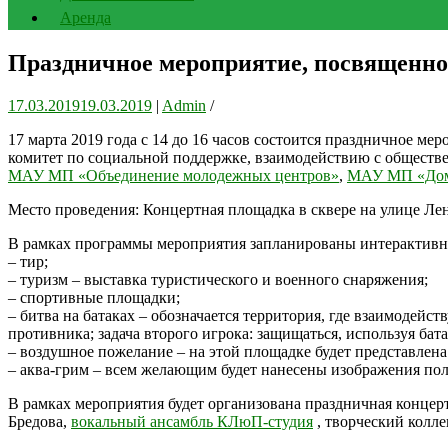
Аренда
Праздничное мероприятие, посвященно
17.03.2019
19.03.2019
|
Admin
/
17 марта 2019 года с 14 до 16 часов состоится праздничное 
комитет по социальной поддержке, взаимодействию с общест
МАУ МП «Объединение молодежных центров»
,
МАУ МП «Дом
Место проведения: Концертная площадка в сквере на улице Л
В рамках программы мероприятия запланированы интерактив
– тир;
– туризм – выставка туристического и военного снаряжения;
– спортивные площадки;
– битва на батаках – обозначается территория, где взаимодейст
противника; задача второго игрока: защищаться, используя бат
– воздушное пожелание – на этой площадке будет представлен
– аква-грим – всем желающим будет нанесены изображения по
В рамках мероприятия будет организована праздничная концер
Бредова,
вокальный ансамбль КЛюП-студия
, творческий колл