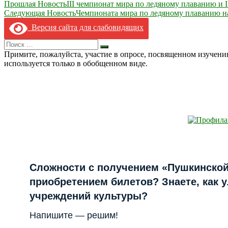
Навигация
Прошлая Новость
III чемпионат мира по ледяному плаванию и
Следующая Новость
Чемпионата мира по ледяному плаванию на
по
Версия сайта для слабовидящих
записям
Search
Искать
for:
Примите, пожалуйста, участие в опросе, посвященном изучен
используется только в обобщенном виде.
Сложности с получением «Пушкинской
приобретением билетов? Знаете, как 
учреждений культуры?
Напишите — решим!