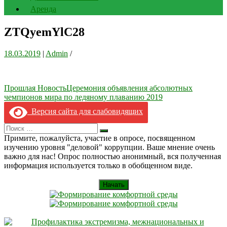
Аренда
ZTQyemYlC28
18.03.2019
|
Admin
/
Навигация
Прошлая Новость
Церемония объявления абсолютных
чемпионов мира по ледяному плаванию 2019
по
Версия сайта для слабовидящих
записям
Search
Искать
for:
Примите, пожалуйста, участие в опросе, посвященном
изучению уровня "деловой" коррупции. Ваше мнение очень
важно для нас! Опрос полностью анонимный, вся полученная
информация используется только в обобщенном виде.
Начать