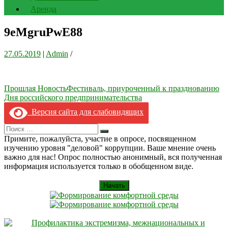
Аренда
9eMgruPwE88
27.05.2019
|
Admin
/
Навигация
Прошлая Новость
Фестиваль, приуроченный к празднованию
Дня российского предпринимательства
по
Версия сайта для слабовидящих
записям
Search
Искать
for:
Примите, пожалуйста, участие в опросе, посвященном
изучению уровня "деловой" коррупции. Ваше мнение очень
важно для нас! Опрос полностью анонимный, вся полученная
информация используется только в обобщенном виде.
Начать