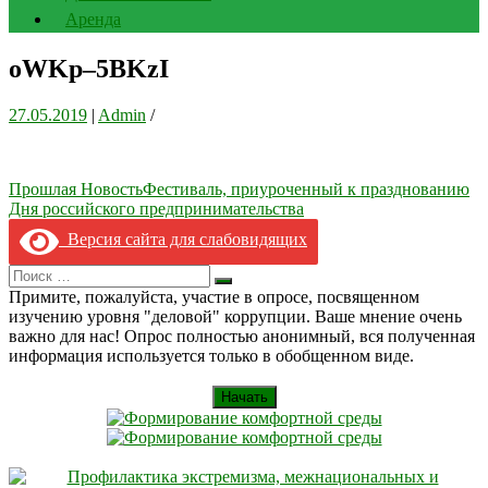
Аренда
oWKp–5BKzI
27.05.2019
|
Admin
/
Навигация
Прошлая Новость
Фестиваль, приуроченный к празднованию
Дня российского предпринимательства
по
Версия сайта для слабовидящих
записям
Search
Искать
for:
Примите, пожалуйста, участие в опросе, посвященном
изучению уровня "деловой" коррупции. Ваше мнение очень
важно для нас! Опрос полностью анонимный, вся полученная
информация используется только в обобщенном виде.
Начать