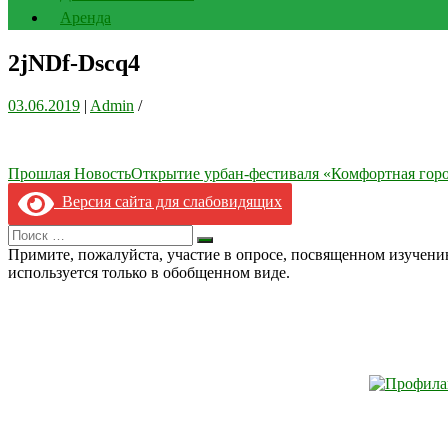
Аренда
2jNDf-Dscq4
03.06.2019
|
Admin
/
Навигация
Прошлая Новость
Открытие урбан-фестиваля «Комфортная горо
по
Версия сайта для слабовидящих
записям
Search
Искать
for:
Примите, пожалуйста, участие в опросе, посвященном изучен
используется только в обобщенном виде.