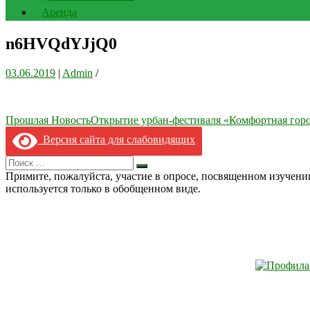
Аренда
n6HVQdYJjQ0
03.06.2019
|
Admin
/
Навигация
Прошлая Новость
Открытие урбан-фестиваля «Комфортная горо
по
Версия сайта для слабовидящих
записям
Search
Искать
for:
Примите, пожалуйста, участие в опросе, посвященном изучен
используется только в обобщенном виде.