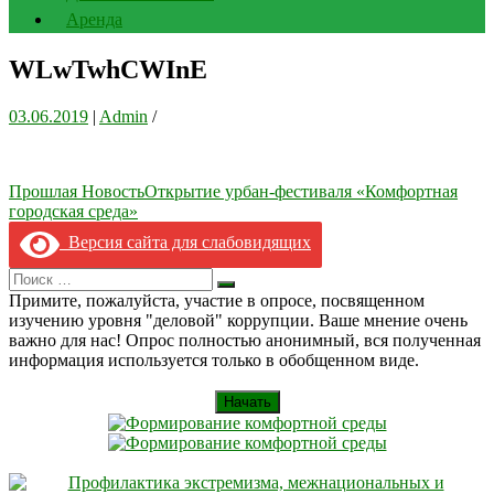
Аренда
WLwTwhCWInE
03.06.2019
|
Admin
/
Навигация
Прошлая Новость
Открытие урбан-фестиваля «Комфортная
городская среда»
по
Версия сайта для слабовидящих
записям
Search
Искать
for:
Примите, пожалуйста, участие в опросе, посвященном
изучению уровня "деловой" коррупции. Ваше мнение очень
важно для нас! Опрос полностью анонимный, вся полученная
информация используется только в обобщенном виде.
Начать