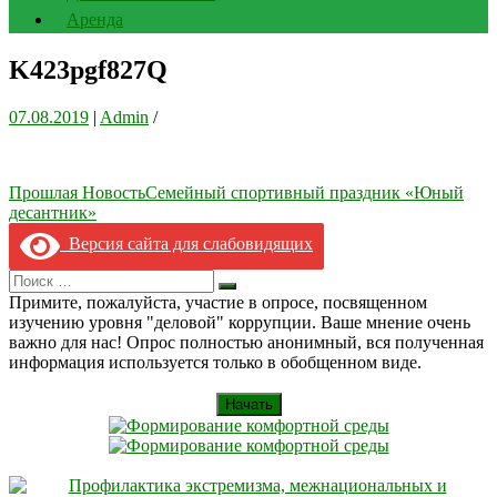
Аренда
K423pgf827Q
07.08.2019
|
Admin
/
Навигация
Прошлая Новость
Cемейный спортивный праздник «Юный
десантник»
по
Версия сайта для слабовидящих
записям
Search
Искать
for:
Примите, пожалуйста, участие в опросе, посвященном
изучению уровня "деловой" коррупции. Ваше мнение очень
важно для нас! Опрос полностью анонимный, вся полученная
информация используется только в обобщенном виде.
Начать