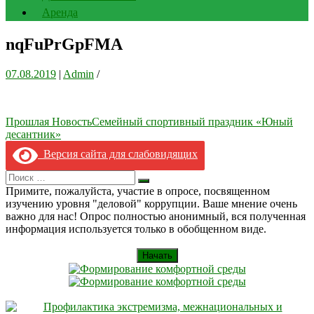
Аренда
nqFuPrGpFMA
07.08.2019
|
Admin
/
Навигация
Прошлая Новость
Cемейный спортивный праздник «Юный
десантник»
по
Версия сайта для слабовидящих
записям
Search
Искать
for:
Примите, пожалуйста, участие в опросе, посвященном
изучению уровня "деловой" коррупции. Ваше мнение очень
важно для нас! Опрос полностью анонимный, вся полученная
информация используется только в обобщенном виде.
Начать