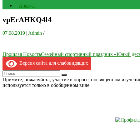
Аренда
vpErAHKQ4l4
07.08.2019
|
Admin
/
Навигация
Прошлая Новость
Cемейный спортивный праздник «Юный дес
по
Версия сайта для слабовидящих
записям
Search
Искать
for:
Примите, пожалуйста, участие в опросе, посвященном изучен
используется только в обобщенном виде.