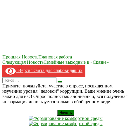
Навигация
Прошлая Новость
Плановая работа
Следующая Новость
Семейные выходные в «Сказке»
по
Версия сайта для слабовидящих
записям
Search
Искать
for:
Примите, пожалуйста, участие в опросе, посвященном
изучению уровня "деловой" коррупции. Ваше мнение очень
важно для нас! Опрос полностью анонимный, вся полученная
информация используется только в обобщенном виде.
Начать