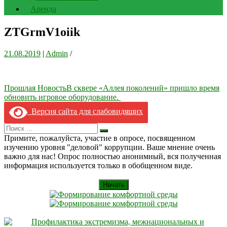
Аренда
ZTGrmV1oiik
21.08.2019
|
Admin
/
Навигация
Прошлая Новость
В сквере «Аллея поколений» пришло время
обновить игровое оборудование.
по
Версия сайта для слабовидящих
записям
Search
Искать
for:
Примите, пожалуйста, участие в опросе, посвященном
изучению уровня "деловой" коррупции. Ваше мнение очень
важно для нас! Опрос полностью анонимный, вся полученная
информация используется только в обобщенном виде.
Начать