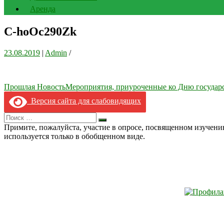
Аренда
C-hoOc290Zk
23.08.2019
|
Admin
/
Навигация
Прошлая Новость
Мероприятия, приуроченные ко Дню государс
по
Версия сайта для слабовидящих
записям
Search
Искать
for:
Примите, пожалуйста, участие в опросе, посвященном изучен
используется только в обобщенном виде.