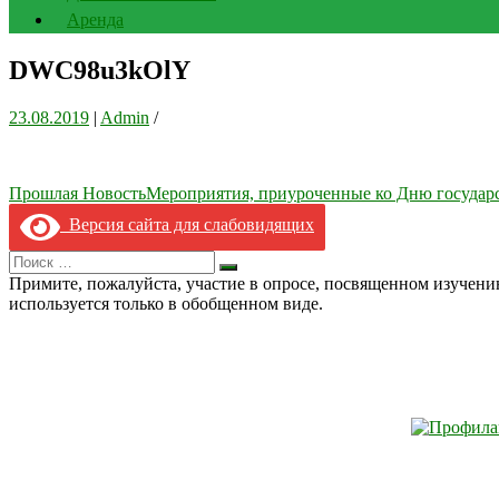
Аренда
DWC98u3kOlY
23.08.2019
|
Admin
/
Навигация
Прошлая Новость
Мероприятия, приуроченные ко Дню государс
по
Версия сайта для слабовидящих
записям
Search
Искать
for:
Примите, пожалуйста, участие в опросе, посвященном изучен
используется только в обобщенном виде.