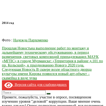
2014 год
Фото :
Надежда Пархоменко
Навигация
Прошлая Новость
на выполнение работ по монтажу и
дальнейшему техническому обслуживанию, в период
по
размещения, световых композиций принадлежащих МАУК
записям
«МГПС» в городе Мурманске: «Территория в районе д.101 по
пр. Кольский», к празднованию Нового 2020 года.
Следующая Новость
В сквере возле областного дворца
культуры имени Кирова появился новый арт-объект –
скамейка в виде чума
Версия сайта для слабовидящих
Search
Искать
for:
Примите, пожалуйста, участие в опросе, посвященном
изучению уровня "деловой" коррупции. Ваше мнение очень
важно для нас! Опрос полностью анонимный, вся полученная