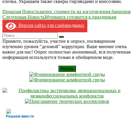
елочка. Украшаем также скверы гирляндами и консолями.
Навигация
Прошлая Новость
запрос стоимости на изготовления баннеров
Следующая Новость
Мурманск готовится к праздникам
по
Версия сайта для слабовидящих
записям
Search
Искать
for:
Примите, пожалуйста, участие в опросе, посвященном
изучению уровня "деловой" коррупции. Ваше мнение очень
важно для нас! Опрос полностью анонимный, вся полученная
информация используется только в обобщенном виде.
Начать
Решаем вместе