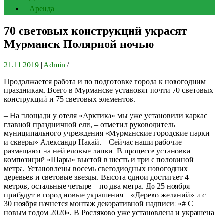
Аренда
70 световых конструкций украсят
Мурманск Полярной ночью
21.11.2019
|
Admin
/
Продолжается работа и по подготовке города к новогодним
праздникам. Всего в Мурманске установят почти 70 световых
конструкций и 75 световых элементов.
– На площади у отеля «Арктика» мы уже установили каркас
главной праздничной ели, – отметил руководитель
муниципального учреждения «Мурманские городские парки
и скверы» Александр Накай. – Сейчас наши рабочие
размещают на ней еловые лапки. В процессе установка
композиций «Шары» выстой в шесть и три с половиной
метра. Установлены восемь светодиодных новогодних
деревьев и световые звезды. Высота одной достигает 4
метров, остальные четыре – по два метра. До 25 ноября
прибудут в город новые украшения – «Дерево желаний» и с
30 ноября начнется монтаж декоративной надписи: «# С
новым годом 2020». В Росляково уже установлена и украшена