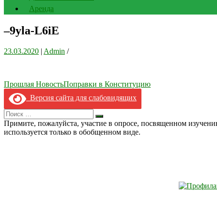
Аренда
–9yla-L6iE
23.03.2020
|
Admin
/
Навигация
Прошлая Новость
Поправки в Конституцию
по
Версия сайта для слабовидящих
записям
Search
Искать
for:
Примите, пожалуйста, участие в опросе, посвященном изучен
используется только в обобщенном виде.