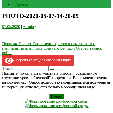
Аренда
PHOTO-2020-05-07-14-20-09
07.05.2020
|
Admin
/
Навигация
Прошлая Новость
Возложение цветов к памятникам и
памятным знакам, посвящённым Великой Отечественной
по
войне
записям
Версия сайта для слабовидящих
Search
Искать
for:
Примите, пожалуйста, участие в опросе, посвященном
изучению уровня "деловой" коррупции. Ваше мнение очень
важно для нас! Опрос полностью анонимный, вся полученная
информация используется только в обобщенном виде.
Начать