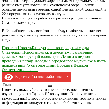
Фонтан на озере Глубоком хорошо знаком горожанам, так как
раньше был установлен на Семеновском озере. Фонтан
оснащен двумя двигателями, одной центральной форсункой и
22 форсунками по круговому контуру.
Параллельно ведутся работы по расконсервации фонтана на
Семеновском озере.
В ближайшее время все фонтаны будут работать в штатном
режиме и радовать мурманчан и гостей города в теплое время
года.
Навигация
Прошлая Новость
Благоустройство городской среды
Следующая Новость
монтаж и демонтаж праздничных
по
флажных конструкций вдоль пр-та Ленина в период
записям
проведения парада Победы в городе-герое Мурманске в честь
празднования 75-ой годовщины Победы в Великой
Отечественной войне
Версия сайта для слабовидящих
Search
Искать
for:
Примите, пожалуйста, участие в опросе, посвященном
изучению уровня "деловой" коррупции. Ваше мнение очень
важно для нас! Опрос полностью анонимный, вся полученная
информация используется только в обобщенном виде.