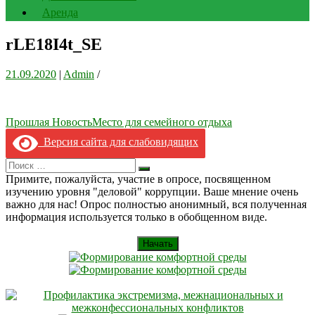
Аренда
rLE18I4t_SE
21.09.2020
|
Admin
/
Навигация
Прошлая Новость
Место для семейного отдыха
по
Версия сайта для слабовидящих
записям
Search
Искать
for:
Примите, пожалуйста, участие в опросе, посвященном
изучению уровня "деловой" коррупции. Ваше мнение очень
важно для нас! Опрос полностью анонимный, вся полученная
информация используется только в обобщенном виде.
Начать