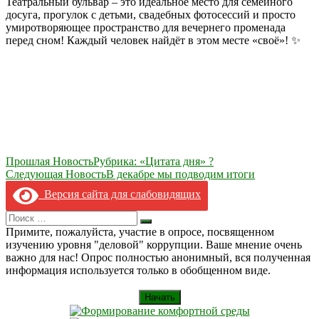
Театральный бульвар – это идеальное место для семейного
досуга, прогулок с детьми, свадебных фотосессий и просто
умиротворяющее пространство для вечернего променада
перед сном! Каждый человек найдёт в этом месте «своё»! ✨
Навигация
Прошлая Новость
Рубрика: «Цитата дня» ?
Следующая Новость
В декабре мы подводим итоги
по
Версия сайта для слабовидящих
записям
Search
Искать
for:
Примите, пожалуйста, участие в опросе, посвященном
изучению уровня "деловой" коррупции. Ваше мнение очень
важно для нас! Опрос полностью анонимный, вся полученная
информация используется только в обобщенном виде.
Начать