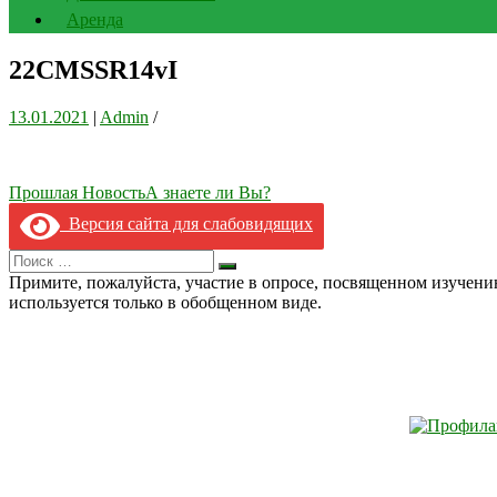
Аренда
22CMSSR14vI
13.01.2021
|
Admin
/
Навигация
Прошлая Новость
А знаете ли Вы?
по
Версия сайта для слабовидящих
записям
Search
Искать
for:
Примите, пожалуйста, участие в опросе, посвященном изучен
используется только в обобщенном виде.