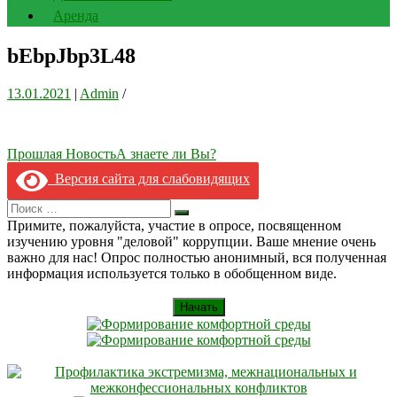
Аренда
bEbpJbp3L48
13.01.2021
|
Admin
/
Навигация
Прошлая Новость
А знаете ли Вы?
по
Версия сайта для слабовидящих
записям
Search
Искать
for:
Примите, пожалуйста, участие в опросе, посвященном
изучению уровня "деловой" коррупции. Ваше мнение очень
важно для нас! Опрос полностью анонимный, вся полученная
информация используется только в обобщенном виде.
Начать