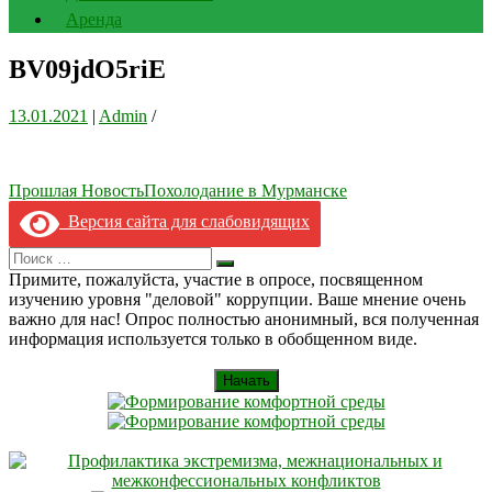
Аренда
BV09jdO5riE
13.01.2021
|
Admin
/
Навигация
Прошлая Новость
Похолодание в Мурманске
по
Версия сайта для слабовидящих
записям
Search
Искать
for:
Примите, пожалуйста, участие в опросе, посвященном
изучению уровня "деловой" коррупции. Ваше мнение очень
важно для нас! Опрос полностью анонимный, вся полученная
информация используется только в обобщенном виде.
Начать