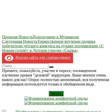
Навигация
Прошлая Новость
Похолодание в Мурманске
Следующая Новость
Торжественное вручение подарка
по
победителю детского конкурса на лучшее поздравление «С
записям
Новым годом!» в Детском городке «Сказка»
Версия сайта для слабовидящих
Search
Искать
for:
Примите, пожалуйста, участие в опросе, посвященном
изучению уровня "деловой" коррупции. Ваше мнение очень
важно для нас! Опрос полностью анонимный, вся полученная
информация используется только в обобщенном виде.
Начать