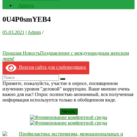
Аренда
0U4P0smYEB4
05.03.2021
|
Admin
/
Навигация
Прошлая Новость
Поздравление с международным женским
днем!
по
Версия сайта для слабовидящих
записям
Search
Искать
for:
Примите, пожалуйста, участие в опросе, посвященном
изучению уровня "деловой" коррупции. Ваше мнение очень
важно для нас! Опрос полностью анонимный, вся полученная
информация используется только в обобщенном виде.
Начать